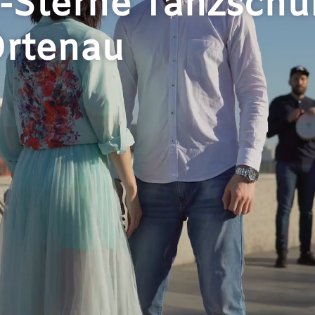
-Sterne Tanzschul
Ortenau