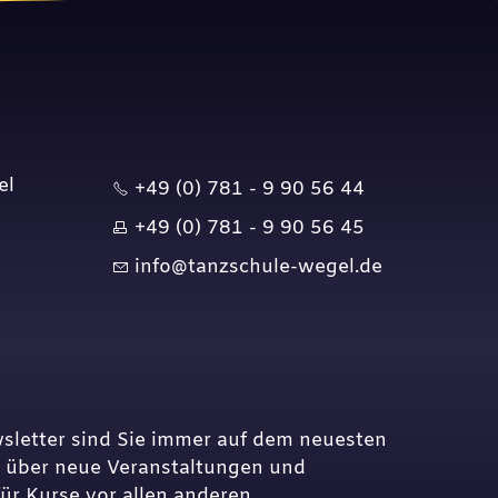
el
+49 (0) 781 - 9 90 56 44
+49 (0) 781 - 9 90 56 45
nf
t
nzsch
l
-w
g
l
d
sletter sind Sie immer auf dem neuesten
os über neue Veranstaltungen und
r Kurse vor allen anderen.