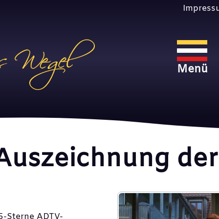
Impress
e DTK
e Auszeichnung de
„5-Sterne ADTV-