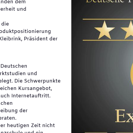
bänden dem
erheit und
 die
roduktpositionierung
leibrink, Präsident der
r Deutschen
rktstudien und
elegt. Die Schwerpunkte
ereichen Kursangebot,
ch Internetauftritt.
schen
reibung der
eraten.
der heutigen Zeit nicht