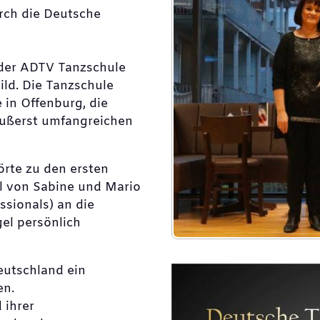
rch die Deutsche
 der ADTV Tanzschule
ild. Die Tanzschule
 in Offenburg, die
äußerst umfangreichen
örte zu den ersten
el von Sabine und Mario
ssionals) an die
el persönlich
Deutschland ein
en.
 ihrer