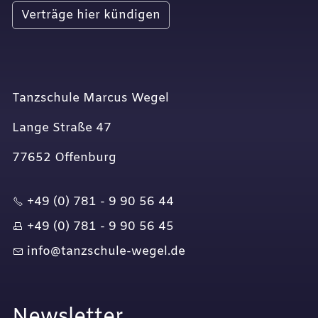
Verträge hier kündigen
Tanzschule Marcus Wegel
Lange Straße 47
77652 Offenburg
+49 (0) 781 - 9 90 56 44
+49 (0) 781 - 9 90 56 45
nf
t
nzsch
l
-w
g
l
d
Newsletter